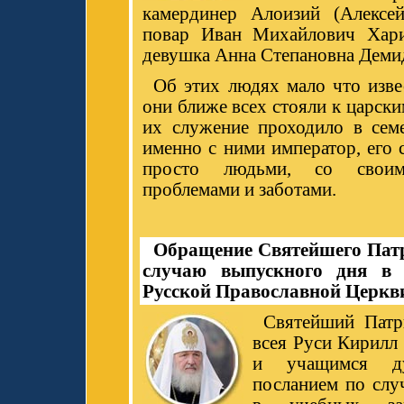
камердинер Алоизий (Алексе
повар Иван Михайлович Хари
девушка Анна Степановна Деми
Об этих людях мало что изве
они ближе всех стояли к царск
их служение проходило в семе
именно с ними император, его 
просто людьми, со своим
проблемами и заботами.
Обращение Святейшего Пат
случаю выпускного дня в
Русской Православной Церкв
Святейший Патр
всея Руси Кирилл
и учащимся д
посланием по слу