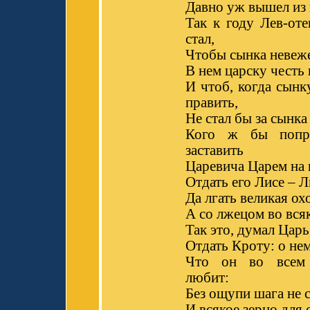
Давно уж вышел из 
Так к году Лев-от
стал,
Чтобы сынка невеже
В нем царску честь
И чтоб, когда сынк
править,
Не стал бы за сынка
Кого ж бы попро
заставить
Царевича Царем на 
Отдать его Лисе – Л
Да лгать великая ох
А со лжецом во вся
Так это, думал Царь,
Отдать Кроту: о не
Что он во всем
любит:
Без ощупи шага не 
И всякое зерно для 