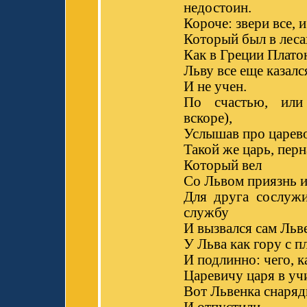
недостоин.
Короче: звери все, 
Который был в леса
Как в Греции Плато
Льву все еще казалс
И не учен.
По счастью, или
вскоре),
Услышав про царево
Такой же царь, перн
Который вел
Со Львом приязнь и
Для друга сослуж
службу
И вызвался сам Льв
У Льва как гору с п
И подлинно: чего, 
Царевичу царя в уч
Вот Львенка снаряд
И отпустили