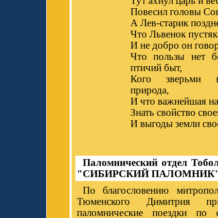
Тут ахнул царь и ве
Повесил головы Сов
А Лев-старик поздн
Что Львенок пустяк
И не добро он гово
Что пользы нет б
птичий быт,
Кого зверьми в
природа,
И что важнейшая на
Знать свойство свое
И выгоды земли сво
Паломнический отдел Тобо
"СИБИРСКИЙ ПАЛОМНИК
По благословению митропол
Тюменского Димитрия пр
паломнические поездки по 