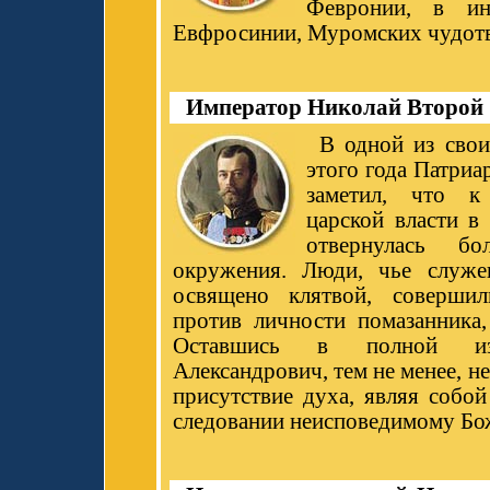
Февронии, в ин
Евфросинии, Муромских чудотв
Император Николай Второй
В одной из свои
этого года Патриа
заметил, что к
царской власти в 
отвернулась б
окружения. Люди, чье служе
освящено клятвой, соверши
против личности помазанника,
Оставшись в полной изо
Александрович, тем не менее, не
присутствие духа, являя собо
следовании неисповедимому Б