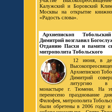
участие Высокопреосвященн
Калужский и Боровский Клим
Москвы на открытие книжно
«Радость слова».
Архиепископ Тобольск
Димитрий возглавил Богослу
Отданию Пасхи и памяти св
митрополита Тобольского
12 июня, в де
Высокопреосвяще
Архиепископ Тобо
Димитрий совер
литургию в 
монастыре г. Тюмени. На э
перенесено празднование дн
Филофея, митрополита Тобольс
были обретены в 2006 году и 