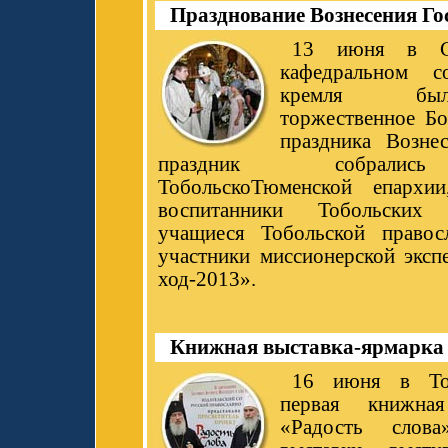
Празднование Вознесения Го
13 июня в Со
кафедральном с
кремля был
торжественное Бо
праздника Возне
праздник собрались
ТобольскоТюменской епархии
воспитанники Тобольских
учащиеся Тобольской правос
участники миссионерской эксп
ход-2013».
Книжная выставка-ярмарка 
16 июня в Тоб
первая книжная
«Радость слова