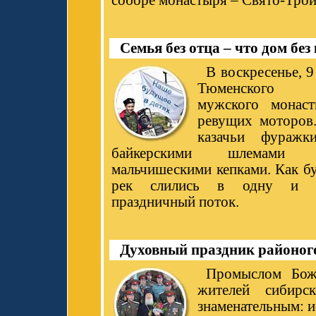
соборе монастыря – Свято-Трои
Семья без отца – что дом бе
В воскресенье, 9
Тюменского С
мужского монас
ревущих моторов.
казачьи фуражк
байкерскими шлемами
мальчишескими кепками. Как бу
рек слились в одну и об
праздничный поток.
Духовный праздник районог
Промыслом Бож
жителей сибирс
знаменательным: и