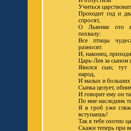
Учиться царствоват
Проходит год и дв
спросят,
О Львенке ото 
похвалу:
Все птицы чуде
разносят.
И, наконец, приходи
Царь-Лев за сыном 
Явился сын; тут 
народ,
И малых и больших 
Сынка целует, обним
И говорит ему он т
По мне наследник т
Я в гроб уже гляж
вступаешь!
Так я тебе охотно ц
Скажи теперь при в