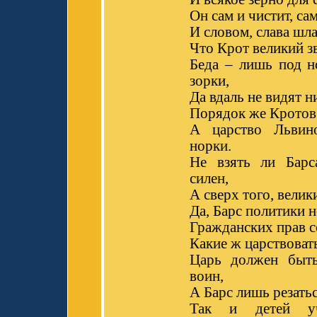
Он сам и чистит, сам
И словом, слава шла
Что Крот великий зв
Беда – лишь под н
зорки,
Да вдаль не видят н
Порядок же Кротов 
А царство Львин
норки.
Не взять ли Барс
силен,
А сверх того, велик
Да, Барс политики н
Гражданских прав с
Какие ж царствоват
Царь должен быть
воин,
А Барс лишь резатьс
Так и детей у