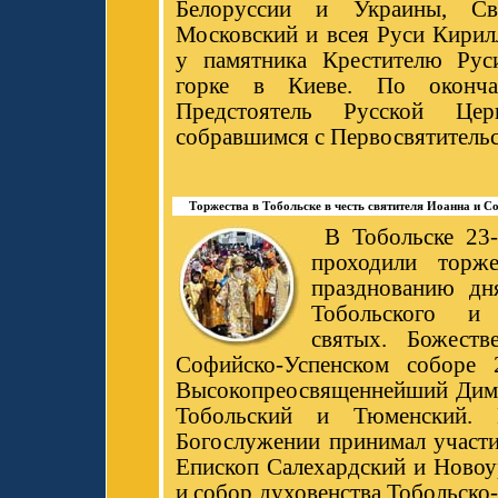
Белоруссии и Украины, Св
Московский и всея Руси Кирил
у памятника Крестителю Рус
горке в Киеве. По оконча
Предстоятель Русской Це
собравшимся с Первосвятительс
Торжества в Тобольске в честь святителя Иоанна и 
В Тобольске 23
проходили торже
празднованию дн
Тобольского и
святых. Божест
Софийско-Успенском соборе 
Высокопреосвященнейший Дим
Тобольский и Тюменский.
Богослужении принимал участи
Епископ Салехардский и Новоу
и собор духовенства Тобольско