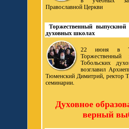
в учебных зав
Православной Церкви
Торжественный выпускной 
духовных школах
22 июня в То
Торжественный
Тобольских дух
возглавил Архиеп
Тюменский Димитрий, ректор Т
семинарии.
Духовное образова
верный вы