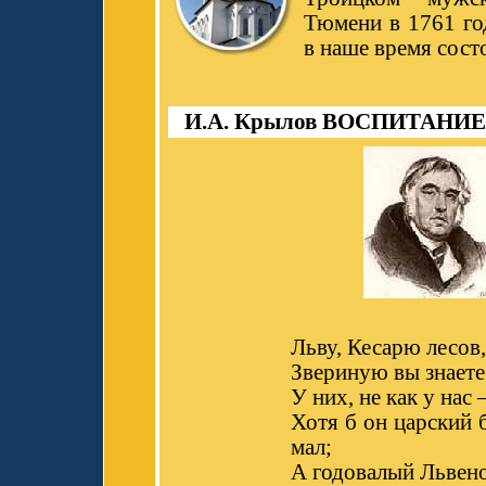
Тюмени в 1761 го
в наше время состо
И.А. Крылов ВОСПИТАНИЕ
Льву, Кесарю лесов,
Звериную вы знаете
У них, не как у нас 
Хотя б он царский б
мал;
А годовалый Львен