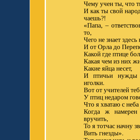
Чему учен ты, что 
И как ты свой наро
чаешь?!
«Папа, – ответство
то,
Чего не знает здесь 
И от Орла до Переп
Какой где птице бол
Какая чем из них жи
Какие яйца несет,
И птичьи нужды 
иголки.
Вот от учителей теб
У птиц недаром гов
Что я хватаю с неба
Когда ж намерен
вручить,
То я тотчас начну з
Вить гнезды».