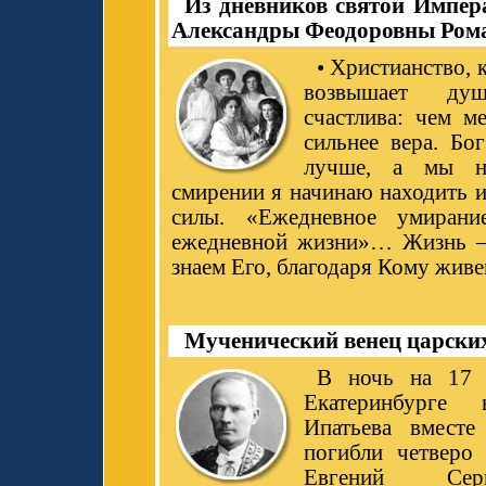
Из дневников святой Импер
Александры Феодоровны Ром
• Христианство, 
возвышает ду
счастлива: чем м
сильнее вера. Бог
лучше, а мы н
смирении я начинаю находить 
силы. «Ежедневное умиран
ежедневной жизни»… Жизнь –
знаем Его, благодаря Кому живе
Мученический венец царских
В ночь на 17 
Екатеринбурге
Ипатьева вместе
погибли четверо 
Евгений Сер