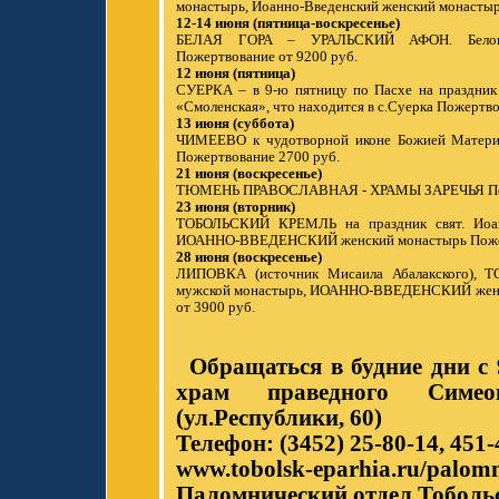
монастырь, Иоанно-Введенский женский монастыр
12-14 июня (пятница-воскресенье)
БЕЛАЯ ГОРА – УРАЛЬСКИЙ АФОН. Белогор
Пожертвование от 9200 руб.
12 июня (пятница)
СУЕРКА – в 9-ю пятницу по Пасхе на праздник
«Смоленская», что находится в с.Суерка Пожертво
13 июня (суббота)
ЧИМЕЕВО к чудотворной иконе Божией Матери 
Пожертвование 2700 руб.
21 июня (воскресенье)
ТЮМЕНЬ ПРАВОСЛАВНАЯ - ХРАМЫ ЗАРЕЧЬЯ Поже
23 июня (вторник)
ТОБОЛЬСКИЙ КРЕМЛЬ на праздник свят. Иоа
ИОАННО-ВВЕДЕНСКИЙ женский монастырь Пожерт
28 июня (воскресенье)
ЛИПОВКА (источник Мисаила Абалакского), ТО
мужской монастырь, ИОАННО-ВВЕДЕНСКИЙ женс
от 3900 руб.
Обращаться в будние дни с 9
храм праведного Симео
(ул.Республики, 60)
Телефон: (3452) 25-80-14, 451-
www.tobolsk-eparhia.ru/palom
Паломнический отдел Тоболь