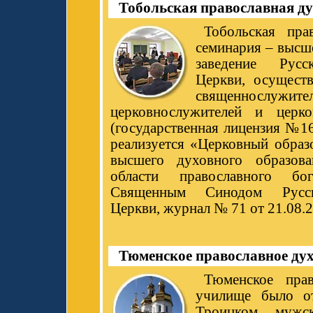
Тобольская православная д
Тобольская пра
семинария – высш
заведение Русс
Церкви, осущест
священнослуж
церковнослужителей и церко
(государственная лицензия №1
реализуется «Церковный образ
высшего духовного образова
области православного бог
Священным Синодом Русск
Церкви, журнал № 71 от 21.08.2
Тюменское православное ду
Тюменское прав
училище было о
Троицком мужс