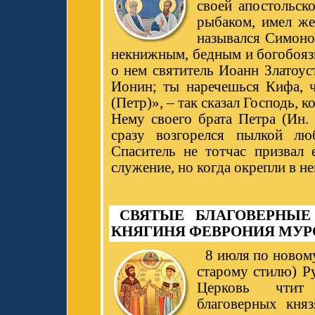
своей апостольск
рыбаком, имел же
назывался Симоно
некнижным, бедным и богобояз
о нем святитель Иоанн Златоус
Ионин; ты наречешься Кифа, ч
(Петр)», – так сказал Господь, 
Нему своего брата Петра (Ин. 
сразу возгорелся пылкой лю
Спаситель не тотчас призвал 
служение, но когда окрепли в н
СВЯТЫЕ БЛАГОВЕРНЫЕ
КНЯГИНЯ ФЕВРОНИЯ МУ
8 июля по новом
старому стилю) Р
Церковь чтит
благоверных кня