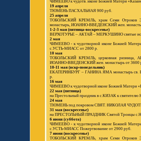
ЧИМЕЕВО к чудотв. иконе Божией Матери «Казанск
19 апреля
ТЮМЕНЬ ПАСХАЛЬНАЯ 900 руб.
25 апреля
ТОБОЛЬСКИЙ КРЕМЛЬ, храм Семи Отроков 
монастырь, ИОАННО-ВВЕДЕНСКИЙ жен. монастыр
1-2-3 мая (пятница-воскресенье)
ВЕРХОТУРЬЕ – АКТАЙ – МЕРКУШИНО святые исто
2 мая
ЧИМЕЕВО - к чудотворной иконе Божией Матери 
с.УСТЬ-МИАСС от 2800 р.
10 мая
ТОБОЛЬСКИЙ КРЕМЛЬ, церковная ризница, А
ИОАННО-ВВЕДЕНСКИЙ жен. монастырь от 3600 
10-11 мая (вскр-понедельник)
ЕКАТЕРИНБУРГ – ГАНИНА ЯМА монастырь св. Ца
р.
16 мая
ЧИМЕЕВО к чудотворной иконе Божией Матери «Каз
22 мая (пятница)
на Престольный праздник в с.КИЗАК к святителю 
24 мая
ТЮМЕНЬ под покровом СВЯТ. НИКОЛАЯ ЧУДОТВ
31 мая (воскресенье)
на ПРЕСТОЛЬНЫЙ ПРАЗДНИК Святой Троицы с.Н
6 июня (суббота)
ЧИМЕЕВО - к чудотворной иконе Божией Матери 
с.УСТЬ-МИАСС Пожертвование от 2900 руб.
7 июня (воскресенье)
ТОБОЛЬСКИЙ КРЕМЛЬ, храм Семи Отроков Эф