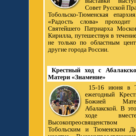
выставки высту
Совет Русской Пр
Тобольско-Тюменская епархия
«Радость слова» проходит 
Святейшего Патриарха Моско
Кирилла, путешествуя в течени
не только по областным цен
другие города России.
Крестный ход с Абалакск
Матери «Знамение»
15-16 июня в Т
ежегодный Крес
Божией Мате
Абалакской. В эт
ходе вме
Высокопреосвященством
Тобольским и Тюменским Ди