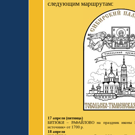
следующим маршрутам:
17 апреля (пятница)
БИТЮКИ – РАФАЙЛОВО на праздник иконы 
источник» от 1700 р.
18 апреля