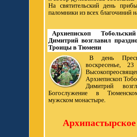
На святительский день приб
паломники из всех благочиний 
Архиепископ Тобольск
Димитрий возглавил праздн
Троицы в Тюмени
В день Прес
воскресенье, 2
Высокопреосвяще
Архиепископ Тобо
Димитрий возгл
Богослужение в Тюменско
мужском монастыре.
Архипастырское