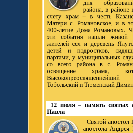
дня образован
района, в районе
счету храм – в честь Казан
Матери с. Романовское, и в э
400-летие Дома Романовых. 
эти события нашли живой 
жителей сел и деревень Ялуто
детей и подростков, сидя
партами, у муниципальных слу
со всего района в с. Роман
освящение храма, кот
Высокопреосвященнейш
Тобольский и Тюменский Димит
12 июля – память святых 
Павла
Святой апостол 
апостола Андрея 