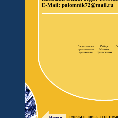
E-Mail:
palomnik72@mail.ru
Энциклопедия
Сибирь
О
православного
Молодая
христианина
Православная
[ ФОРУМ ] [
ПОИСК
]
[ ГОСТЕВАЯ